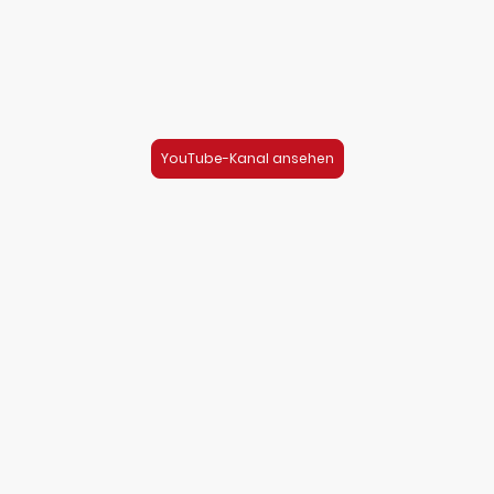
Expertise auf YouTube.
✔︎ ehrliche Fahrzeuganalysen ✔︎ maximale
Transparenz beim Autokauf ✔︎ 60.000+ Autos
geprüft
YouTube-Kanal ansehen
Suchauftrag: Dein sicheres
neues Auto
Du willst beim Autokauf keine Fehler machen?
✔︎ Versteckte Mängel vermeiden