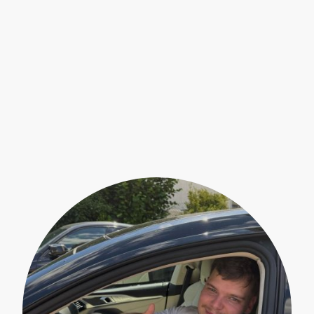
⭐⭐⭐⭐⭐
"Absoluter Fachmann. Weiß wovon er spricht und hat jede
Menge Erfahrung. 1a Beratung und stets erreichbar.
Einfach nur empfehlenswert!"
– Timo L.