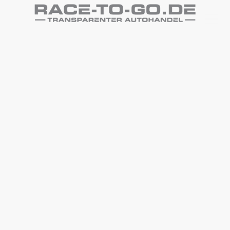
Premium
Gebrauchtwagen, sicher
und geprüft
Von der Auswahl bis zur Übergabe,
alles aus einer Hand
Über 25.000 Menschen vertrauen unserer