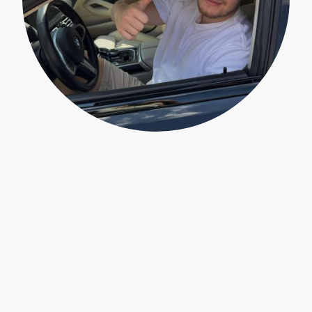
Unser Anspruch
Bei RaceToGo dreht sich alles um Vertrauen, Qualität und
Transparenz. Wir sind keine Händler im klassischen Sinne,
sondern begleiten dich als ehrlicher Partner auf dem Weg zu
deinem neuen Fahrzeug, von der Suche bis zur Übergabe.
Persönliche Betreuung statt Verkaufsdruck
Bei uns zählt nicht, wie viele Fahrzeuge wir verkaufen, sondern
wie zufrieden unsere Kunden sind. Wir nehmen uns Zeit für