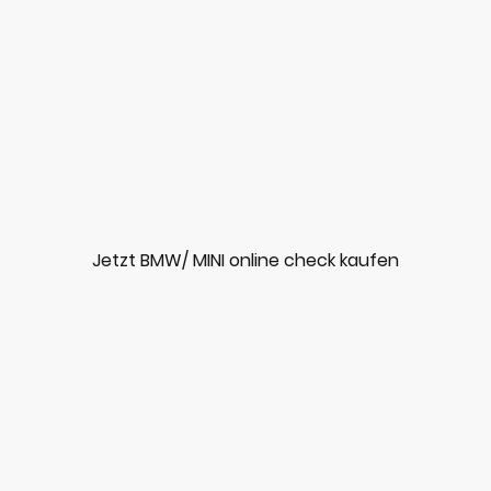
✔ Fehlkauf vermeiden
✔ BMW / MINI Historie komplett
✔ 24 Stunden Liefergarantie
Jetzt BMW/ MINI online check kaufen